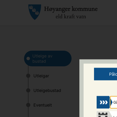
Informasjon
Pål
Kommunen kan få b
kommunen.
Dersom du har husvæ
Gå
Registreringa er u