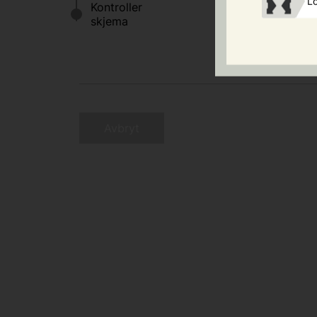
Lo
vert aktuelt for k
Avbryt