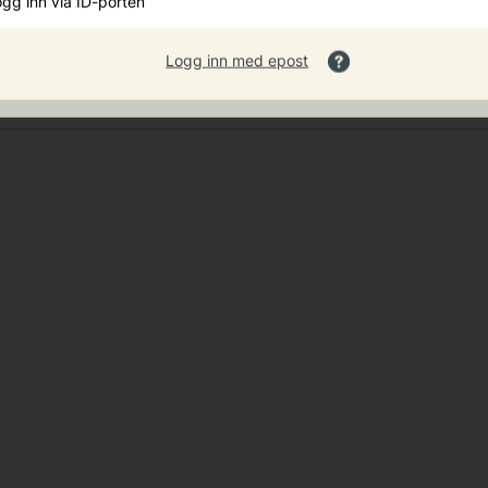
gg inn via ID-porten
ommunen å leige bustad av deg.
Logg inn med epost