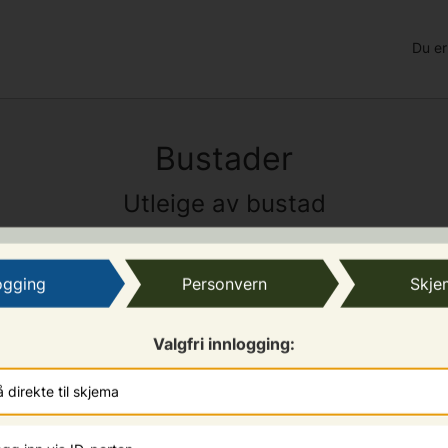
Du er
Bustader
Utleige av bustad
ogging
Personvern
Skje
ehov for husvære til personar som skal busettast med hjel
Valgfri innlogging:
re til utleige, ber vi om at du registrerer dette her.
 direkte til skjema
forpliktande både for deg og for kommunen. Du blir konta