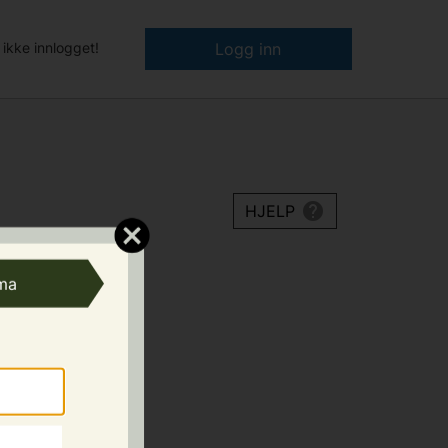
 ikke innlogget!
Logg inn
HJELP
ma
p frå
kta dersom det