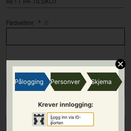
RETT PÅ TILSKOT
Fødselsnr
*
Etternamn
*
Pålogging
Personvern
Skjema
Krever innlogging:
Fornamn
*
Logg inn via ID-
porten