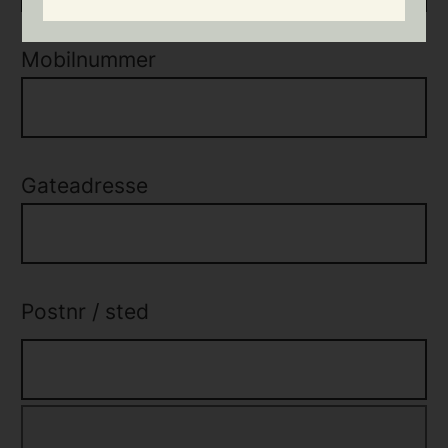
Mobilnummer
Gateadresse
Postnr
/
sted