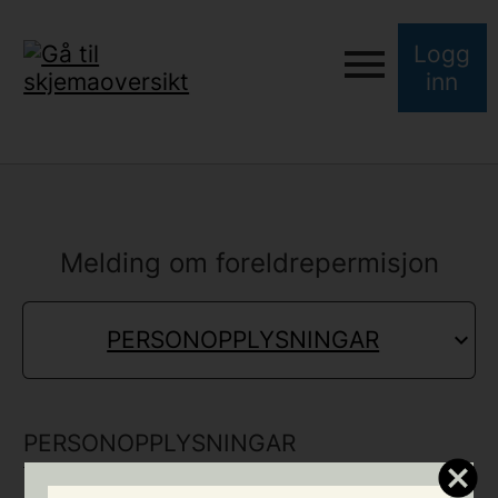
Logg
inn
Melding om foreldrepermisjon
PERSONOPPLYSNINGAR
PERSONOPPLYSNINGAR