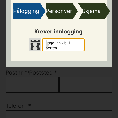
Etternamn
*
/
Fornamn
*
Pålogging
Personvern
Skjema
Krever innlogging:
Adresse
*
Logg inn via ID-
porten
Postnr
*
/
Poststed
*
Telefon
*