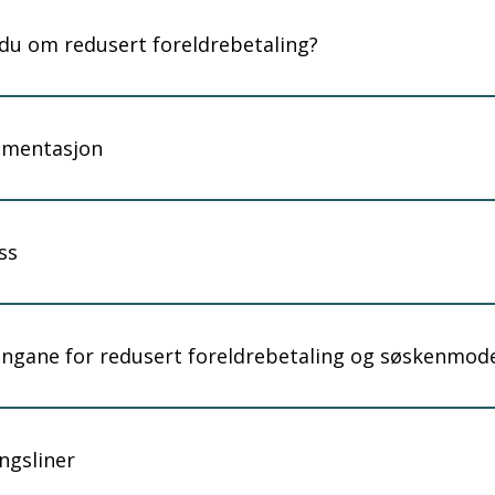
 du om redusert foreldrebetaling?
umentasjon
ss
ningane for redusert foreldrebetaling og søskenmod
ngsliner