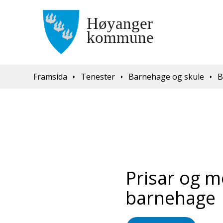
Du er her:
Framsida
Tenester
Barnehage og skule
B
Prisar og m
barnehage