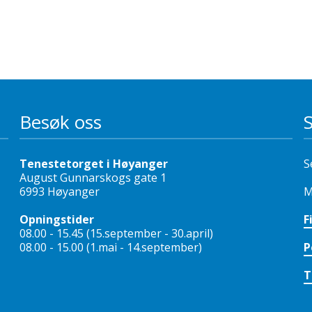
Besøk oss
Tenestetorget i Høyanger
S
August Gunnarskogs gate 1
6993 Høyanger
M
Opningstider
F
08.00 - 15.45 (15.september - 30.april)
08.00 - 15.00 (1.mai - 14.september)
P
T