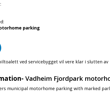
:
d:
otorhome parking
toalett ved servicebygget vil vere klar i slutten av 
mation-
Vadheim Fjordpark motorh
ers municipal motorhome parking with marked park