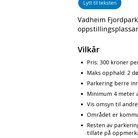
Lytt til teksten
Vadheim Fjordpar
oppstillingsplassar
Vilkår
Pris: 300 kroner p
Maks opphald: 2 d
Parkering berre i
Minimum 4 meter a
Vis omsyn til andr
Området er kommun
Resten av parkering
tillate på oppmerk