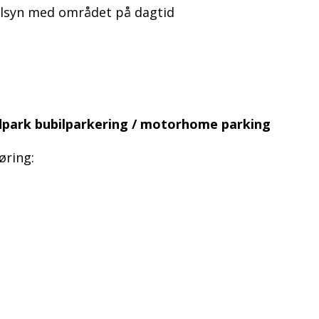
lsyn med området på dagtid
dpark bubilparkering / motorhome parking
øring: