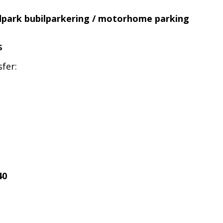
dpark bubilparkering / motorhome parking
s
fer:
40