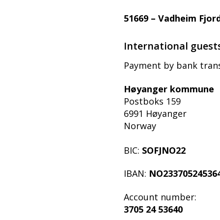
51669 – Vadheim Fjor
International guest
Payment by bank trans
Høyanger kommune
Postboks 159
6991 Høyanger
Norway
BIC:
SOFJNO22
IBAN:
NO23370524536
Account number:
3705 24 53640