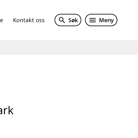
Søk
Meny
te
Kontakt oss
ark