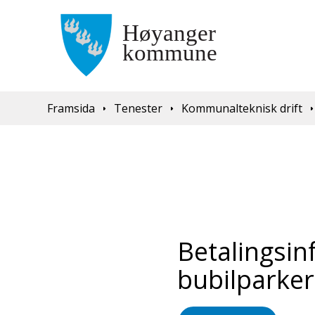
Du er her:
Framsida
Tenester
Kommunalteknisk drift
Betalingsi
bubilparke