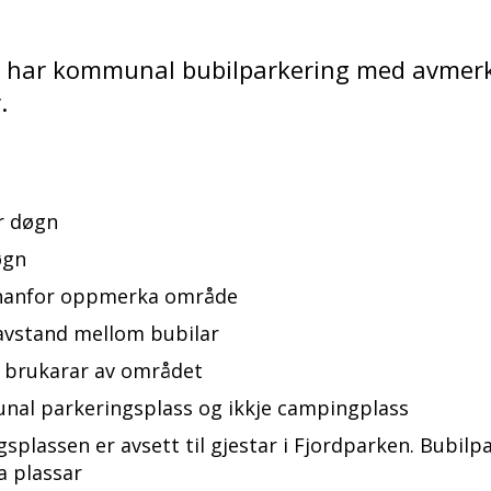
k har kommunal bubilparkering med avmer
.
er døgn
øgn
nnanfor oppmerka område
vstand mellom bubilar
e brukarar av området
al parkeringsplass og ikkje campingplass
splassen er avsett til gjestar i Fjordparken. Bubilp
a plassar