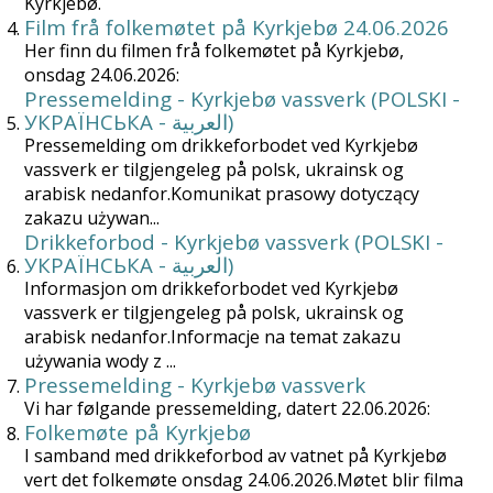
Kyrkjebø.
Film frå folkemøtet på Kyrkjebø 24.06.2026
Her finn du filmen frå folkemøtet på Kyrkjebø,
onsdag 24.06.2026:
Pressemelding - Kyrkjebø vassverk (POLSKI -
УКРАЇНСЬКА - العربية)
Pressemelding om drikkeforbodet ved Kyrkjebø
vassverk er tilgjengeleg på polsk, ukrainsk og
arabisk nedanfor.Komunikat prasowy dotyczący
zakazu używan...
Drikkeforbod - Kyrkjebø vassverk (POLSKI -
УКРАЇНСЬКА - العربية)
Informasjon om drikkeforbodet ved Kyrkjebø
vassverk er tilgjengeleg på polsk, ukrainsk og
arabisk nedanfor.Informacje na temat zakazu
używania wody z ...
Pressemelding - Kyrkjebø vassverk
Vi har følgande pressemelding, datert 22.06.2026:
Folkemøte på Kyrkjebø
I samband med drikkeforbod av vatnet på Kyrkjebø
vert det folkemøte onsdag 24.06.2026.Møtet blir filma