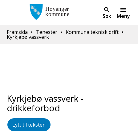
Søk
Meny
Du er her:
Framsida
Tenester
Kommunalteknisk drift
Kyrkjebø vassverk
Kyrkjebø vassverk -
drikkeforbod
Lytt til teksten