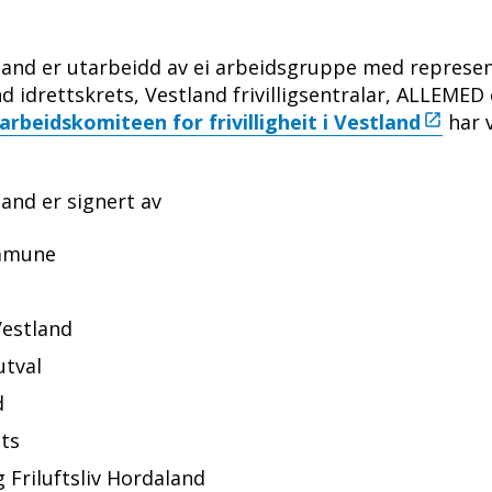
tland er utarbeidd av ei arbeidsgruppe med represen
 idrettskrets, Vestland frivilligsentralar, ALLEMED
rbeidskomiteen for frivilligheit i Vestland
har 
land er signert av
ommune
 Vestland
utval
d
ets
 Friluftsliv Hordaland