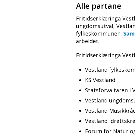
Alle partane
Fritidserklæringa Ves
ungdomsutval, Vestland
fylkeskommunen.
Sama
arbeidet.
Fritidserklæringa Vest
Vestland fylkesk
KS Vestland
Statsforvaltaren i
Vestland ungdoms
Vestland Musikkrå
Vestland Idrettskr
Forum for Natur og