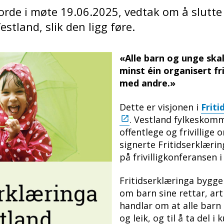
de i møte 19.06.2025, vedtak om å slutte 
estland, slik den ligg føre.
«Alle barn og unge skal
minst éin organisert fri
med andre.»
Dette er visjonen i
Frit
. Vestland fylkeskom
offentlege og frivillige 
signerte Fritidserklæri
på frivilligkonferansen 
Fritidserklæringa bygg
om barn sine rettar, art
handlar om at alle barn ha
og leik, og til å ta del i