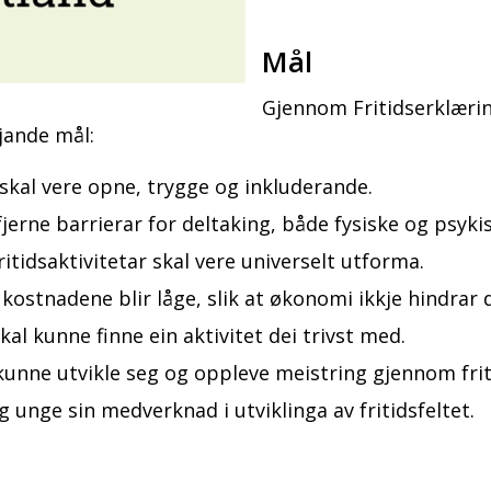
Mål
Gjennom Fritidserklærin
gjande mål:
 skal vere opne, trygge og inkluderande.
 fjerne barrierar for deltaking, både fysiske og psyk
fritidsaktivitetar skal vere universelt utforma.
t kostnadene blir låge, slik at økonomi ikkje hindrar
kal kunne finne ein aktivitet dei trivst med.
kunne utvikle seg og oppleve meistring gjennom frit
og unge sin medverknad i utviklinga av fritidsfeltet.