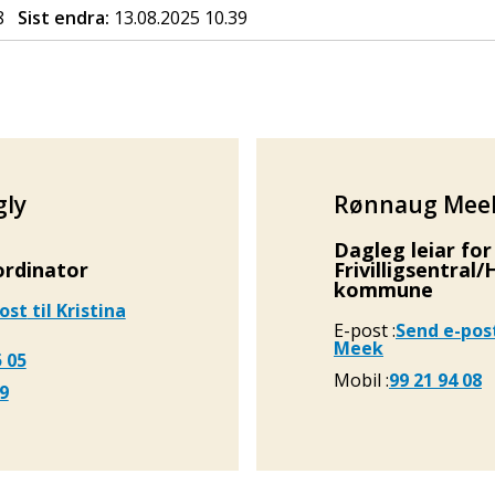
8
Sist endra
13.08.2025 10.39
gly
Rønnaug Mee
Dagleg leiar fo
ordinator
Frivilligsentral
kommune
ost
til Kristina
E-post
Send e-pos
Meek
5 05
Mobil
99 21 94 08
29