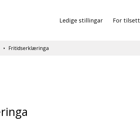
Ledige stillingar
For tilset
d
Fritidserklæringa
æringa