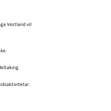
ga Vestland vil
iske.
 deltaking.
idsaktivitetar.