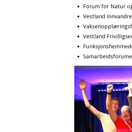
Forum for Natur og
Vestland Innvandr
Vaksenopplærings
Vestland Frivilligs
Funksjonshemmedes
Samarbeidsforumet