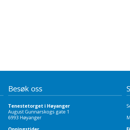
Besøk oss
Tenestetorget i Høyanger
S
August Gunnarskogs gate 1
6993 Høyanger
M
Opningstider
F