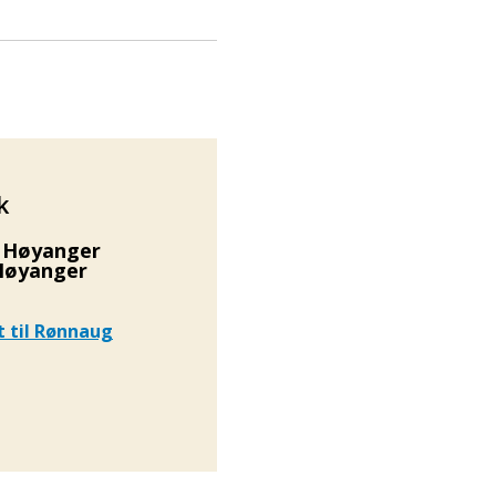
k
r Høyanger
/Høyanger
t
til Rønnaug