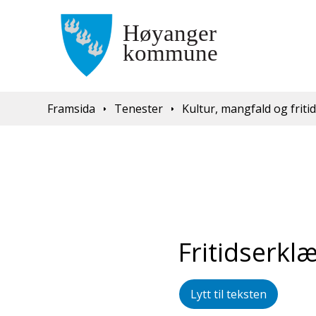
Du er her:
Framsida
Tenester
Kultur, mangfald og friti
Fritidserkl
Lytt til teksten