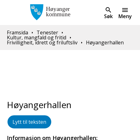
Søk
Meny
Du er her:
Framsida
Tenester
Kultur, mangfald og fritid
Frivilligheit, idrett og friluftsliv
Høyangerhallen
Høyangerhallen
Lytt til teksten
Informasjon om Høyangerhallen: