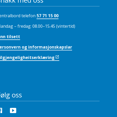
Snakk med oss
entralbord telefon
57 71 15 00
andag – fredag: 08.00–15.45 (vintertid)
inn tilsett
ersonvern og informasjonskapslar
ilgjengeligheitserklæring
Følg oss
Facebook
YouTube