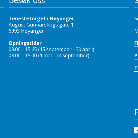
Besøk oss
Tenestetorget i Høyanger
S
August Gunnarskogs gate 1
6993 Høyanger
M
Opningstider
F
08.00 - 15.45 (15.september - 30.april)
08.00 - 15.00 (1.mai - 14.september)
P
T