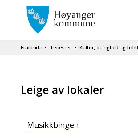
Du er her:
Framsida
Tenester
Kultur, mangfald og friti
Leige av lokaler
Musikkbingen