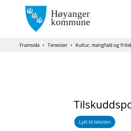
Du er her:
Framsida
Tenester
Kultur, mangfald og friti
Tilskuddspo
Lytt til teksten