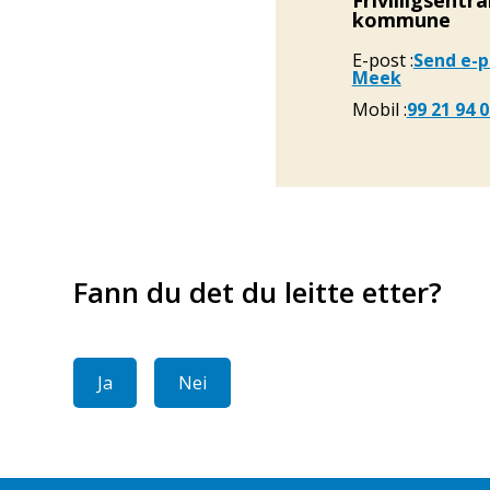
Frivilligsentr
kommune
E-post
Send e-p
Meek
Mobil
99 21 94 
Fann du det du leitte etter?
Ja
Nei