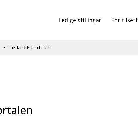
Ledige stillingar
For tilset
d
Tilskuddsportalen
rtalen