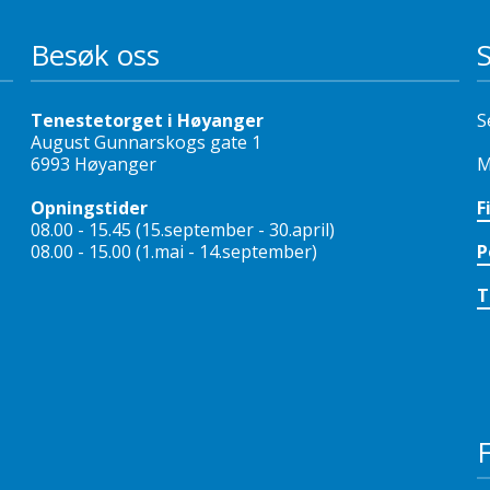
Besøk oss
Tenestetorget i Høyanger
S
August Gunnarskogs gate 1
6993 Høyanger
M
Opningstider
F
08.00 - 15.45 (15.september - 30.april)
08.00 - 15.00 (1.mai - 14.september)
P
T