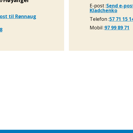
al/Høyanger
E-post
Send e-pos
Kladchenko
ost
til Rønnaug
Telefon
57 71 15 1
Mobil
97 99 89 71
08