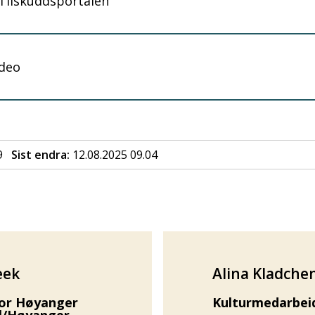
Tilskuddsportalen
ideo
9
Sist endra
12.08.2025 09.04
eek
Alina Kladche
for Høyanger
Kulturmedarbei