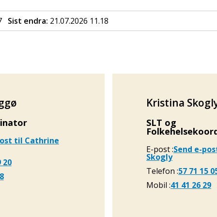
7
Sist endra
21.07.2026 11.18
eggø
Kristina Skogl
dinator
SLT og
Folkehelsekoor
ost
til Cathrine
E-post
Send e-pos
Skogly
9 20
Telefon
57 71 15 0
58
Mobil
41 41 26 29