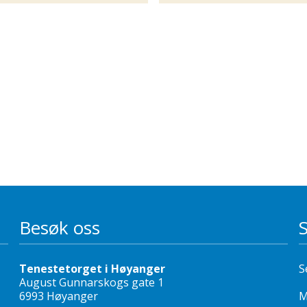
Besøk oss
Tenestetorget i Høyanger
S
August Gunnarskogs gate 1
6993 Høyanger
M