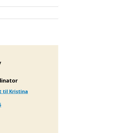
y
dinator
t
til Kristina
5