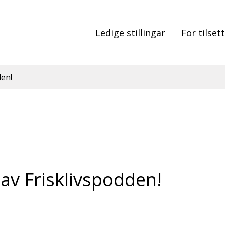
Ledige stillingar
For tilset
den!
av Frisklivspodden!