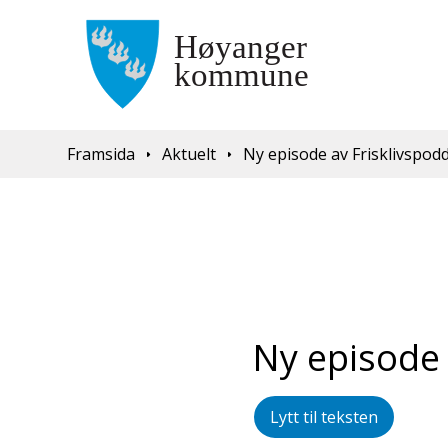
Du er her:
Framsida
Aktuelt
Ny episode av Frisklivspod
Ny episode 
Lytt til teksten