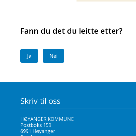
Fann du det du leitte etter?
Ja
Nei
Skriv til oss
HØYANGER KOMMUNE
Postboks 159
6991 Høyanger