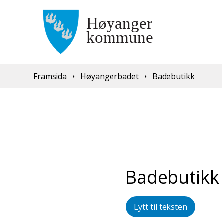
Du er her:
Framsida
Høyangerbadet
Badebutikk
Badebutikk
Lytt til teksten