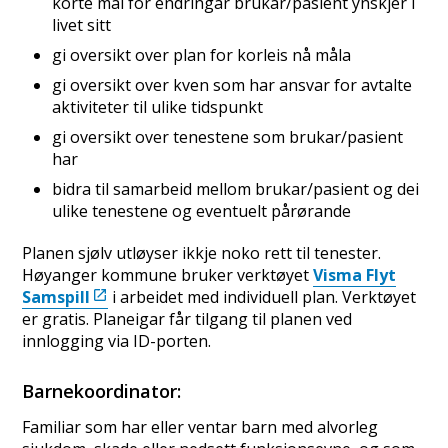
korte mål for endringar brukar/pasient ynskjer i
livet sitt
gi oversikt over plan for korleis nå måla
gi oversikt over kven som har ansvar for avtalte
aktiviteter til ulike tidspunkt
gi oversikt over tenestene som brukar/pasient
har
bidra til samarbeid mellom brukar/pasient og dei
ulike tenestene og eventuelt pårørande
Planen sjølv utløyser ikkje noko rett til tenester.
Høyanger kommune bruker verktøyet
Visma Flyt
Samspill
i arbeidet med individuell plan. Verktøyet
er gratis. Planeigar får tilgang til planen ved
innlogging via ID-porten.
Barnekoordinator:
Familiar som har eller ventar barn med alvorleg