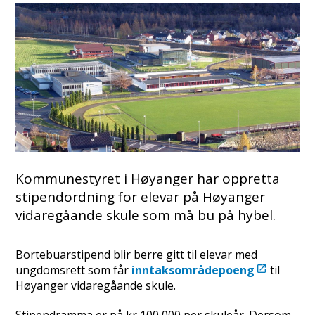
Kommunestyret i Høyanger har oppretta
stipendordning for elevar på Høyanger
vidaregåande skule som må bu på hybel.
Bortebuarstipend blir berre gitt til elevar med
ungdomsrett som får
inntaksområdepoeng
til
Høyanger vidaregåande skule.
Stipendramma er på kr 100 000 per skuleår. Dersom