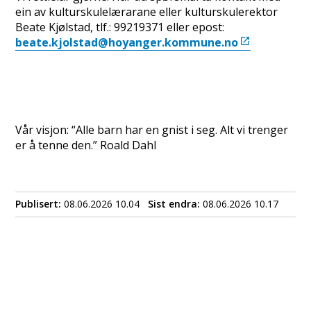
ein av kulturskulelærarane eller kulturskulerektor
Beate Kjølstad, tlf.: 99219371 eller epost:
beate.kjolstad@hoyanger.kommune.no
Vår visjon: “Alle barn har en gnist i seg. Alt vi trenger
er å tenne den.” Roald Dahl
Publisert
08.06.2026 10.04
Sist endra
08.06.2026 10.17