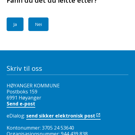
Fann du det du leitte etter?
Ja
Nei
Skriv til oss
HØYANGER KOMMUNE
Postboks 159
6991 Høyanger
Send e-post
eDialog:
send sikker elektronisk post
Kontonummer: 3705 24 53640
Organisasjonsnummer: 944 439 838