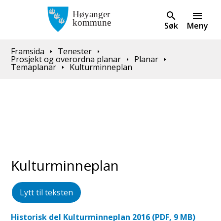
Søk
Meny
Du er her:
Framsida
Tenester
Prosjekt og overordna planar
Planar
Temaplanar
Kulturminneplan
Kulturminneplan
Lytt til teksten
Historisk del Kulturminneplan 2016
(PDF, 9 MB)