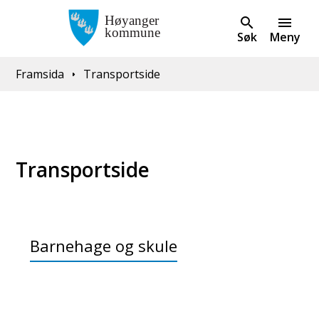
Søk
Meny
Du er her:
Framsida
Transportside
Transportside
Barnehage og skule