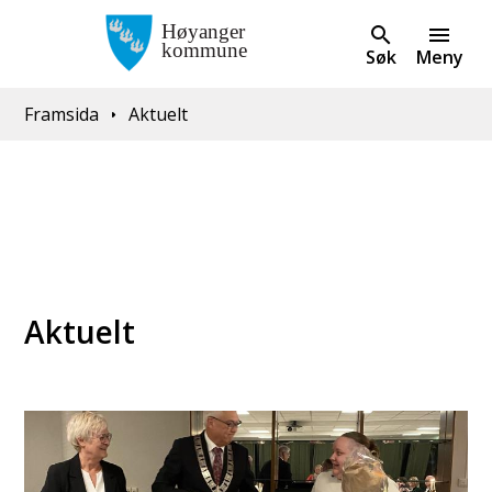
Søk
Meny
Du er her:
Framsida
Aktuelt
Aktuelt