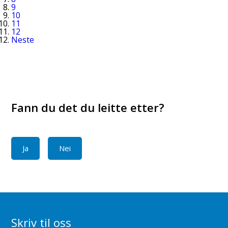
9
10
11
12
Neste
Fann du det du leitte etter?
Ja
Nei
Skriv til oss