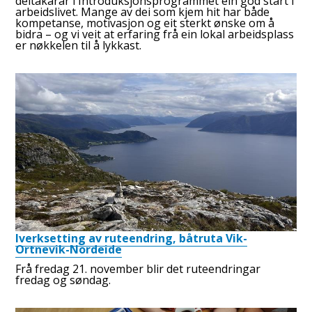
deltakarar i Introduksjonsprogrammet ein god start i
arbeidslivet. Mange av dei som kjem hit har både
kompetanse, motivasjon og eit sterkt ønske om å
bidra – og vi veit at erfaring frå ein lokal arbeidsplass
er nøkkelen til å lykkast.
Iverksetting av ruteendring, båtruta Vik-
Ortnevik-Nordeide
Frå fredag 21. november blir det ruteendringar
fredag og søndag.