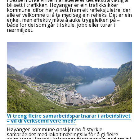
I desse mørke vintermånadene er det ekstra viktig å
bli sett i trafikken. Høyanger er ein trafikksikker
kommune, difor har vi sett fram eit refleksjuletre, der
alle er velkomne til å ta med seg ein refleks. Det er ein
enkel, men effektiv måte å auke tryggleiken på –
både for dei som går til skule, jobb eller turar i
nærmiljøet.
Vi treng fleire samarbeidspartnarar i arbeidslivet
– vil di verksemd vere med?
Høyanger kommune ønskjer no å styrkje
samarbeidet med lokalt næringsliv for å gi fleire